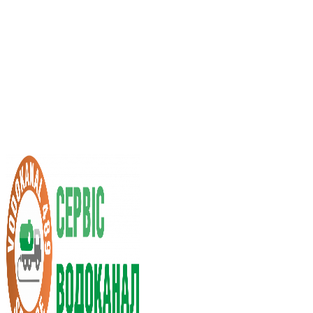
Услуги ассенизатора
Стоимость услуг
Нас рекомендуют
Выбор города
RU
UA
+38 (066) 296-0008
+38 (098) 009-9686