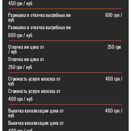
450 грн / куб
Размывка и откачка выгребных ям⠀⠀⠀⠀⠀⠀⠀⠀⠀⠀600 грн /
куб
Размывка и откачка выгребных ям
600 грн / куб
Откачка ям цена от ⠀⠀⠀⠀⠀⠀⠀⠀⠀⠀⠀⠀⠀⠀⠀⠀⠀⠀250 грн
/ куб
Откачка ям цена от
250 грн / куб
Стоимость услуги илососа от⠀⠀⠀⠀⠀⠀⠀⠀⠀⠀⠀⠀⠀400 грн /
куб
Стоимость услуги илососа от
400 грн / куб
Выкачка канализации цена от⠀⠀⠀⠀⠀⠀⠀⠀⠀⠀⠀⠀400 грн /
куб
Выкачка канализации цена от
400 грн / куб