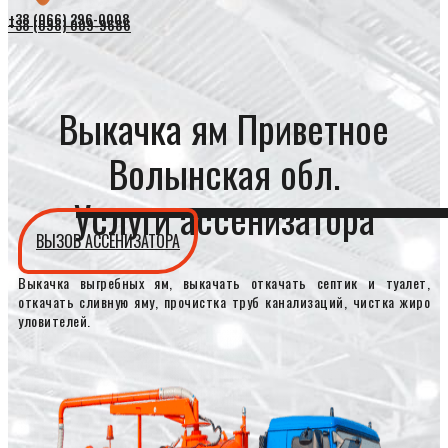
+38 (066) 296-0008
+38 (098) 009-9686
Выкачка ям Приветное
Волынская обл.
Услуги ассенизатора
ВЫЗОВ АССЕНИЗАТОРА
Выкачка выгребных ям, выкачать откачать септик и туалет,
откачать сливную яму, прочистка труб канализаций, чистка жиро
уловителей.