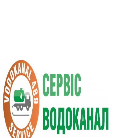
RU
UA
+38 (066) 296-0008
+38 (098) 009-9686