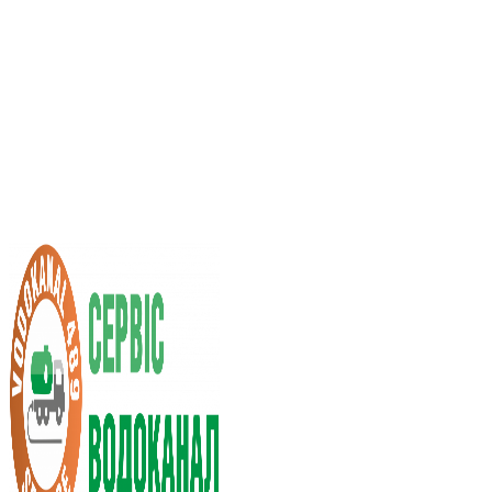
Услуги ассенизатора
Стоимость услуг
Нас рекомендуют
Выбор города
RU
UA
+38 (066) 296-0008
+38 (098) 009-9686