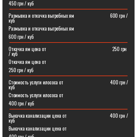
450 грн / куб
Размывка и откачка выгребных ям⠀⠀⠀⠀⠀⠀⠀⠀⠀⠀600 грн /
куб
Размывка и откачка выгребных ям
600 грн / куб
Откачка ям цена от ⠀⠀⠀⠀⠀⠀⠀⠀⠀⠀⠀⠀⠀⠀⠀⠀⠀⠀250 грн
/ куб
Откачка ям цена от
250 грн / куб
Стоимость услуги илососа от⠀⠀⠀⠀⠀⠀⠀⠀⠀⠀⠀⠀⠀400 грн /
куб
Стоимость услуги илососа от
400 грн / куб
Выкачка канализации цена от⠀⠀⠀⠀⠀⠀⠀⠀⠀⠀⠀⠀400 грн /
куб
Выкачка канализации цена от
400 грн / куб