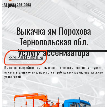
+38 (066) 296-0008
+38 (098) 009-9686
Выкачка ям Порохова
Тернопольская обл.
Услуги ассенизатора
ВЫЗОВ АССЕНИЗАТОРА
Выкачка выгребных ям, выкачать откачать септик и туалет,
откачать сливную яму, прочистка труб канализаций, чистка жиро
уловителей.