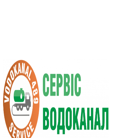
RU
UA
+38 (066) 296-0008
+38 (098) 009-9686