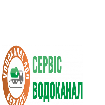
RU
UA
+38 (066) 296-0008
+38 (098) 009-9686