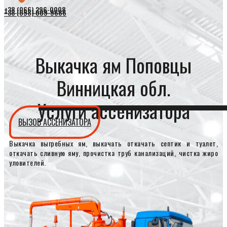
+38 (066) 296-0008
+38 (098) 009-9686
Выкачка ям Поповцы
Винницкая обл.
Услуги ассенизатора
ВЫЗОВ АССЕНИЗАТОРА
Выкачка выгребных ям, выкачать откачать септик и туалет,
откачать сливную яму, прочистка труб канализаций, чистка жиро
уловителей.