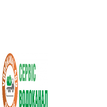
Услуги ассенизатора
Стоимость услуг
Нас рекомендуют
Выбор города
RU
UA
+38 (066) 296-0008
+38 (098) 009-9686