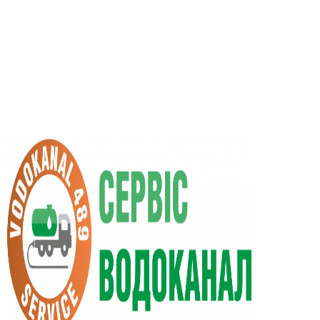
RU
UA
+38 (066) 296-0008
+38 (098) 009-9686