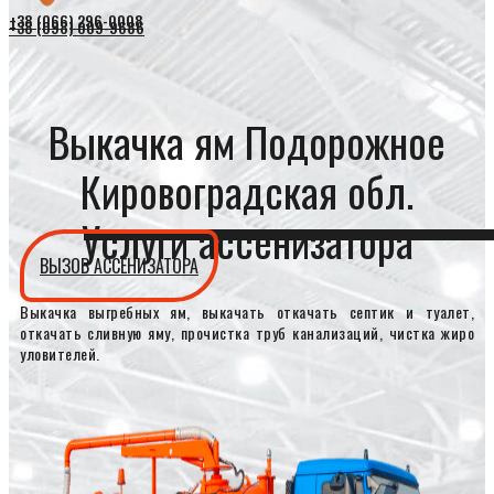
+38 (066) 296-0008
+38 (098) 009-9686
Выкачка ям Подорожное
Кировоградская обл.
Услуги ассенизатора
ВЫЗОВ АССЕНИЗАТОРА
Выкачка выгребных ям, выкачать откачать септик и туалет,
откачать сливную яму, прочистка труб канализаций, чистка жиро
уловителей.