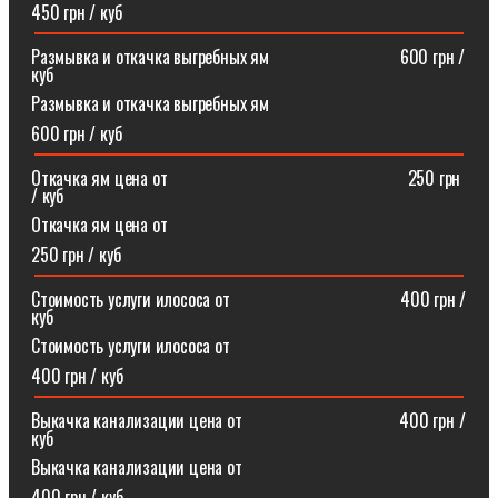
450 грн / куб
Размывка и откачка выгребных ям⠀⠀⠀⠀⠀⠀⠀⠀⠀⠀600 грн /
куб
Размывка и откачка выгребных ям
600 грн / куб
Откачка ям цена от ⠀⠀⠀⠀⠀⠀⠀⠀⠀⠀⠀⠀⠀⠀⠀⠀⠀⠀250 грн
/ куб
Откачка ям цена от
250 грн / куб
Стоимость услуги илососа от⠀⠀⠀⠀⠀⠀⠀⠀⠀⠀⠀⠀⠀400 грн /
куб
Стоимость услуги илососа от
400 грн / куб
Выкачка канализации цена от⠀⠀⠀⠀⠀⠀⠀⠀⠀⠀⠀⠀400 грн /
куб
Выкачка канализации цена от
400 грн / куб