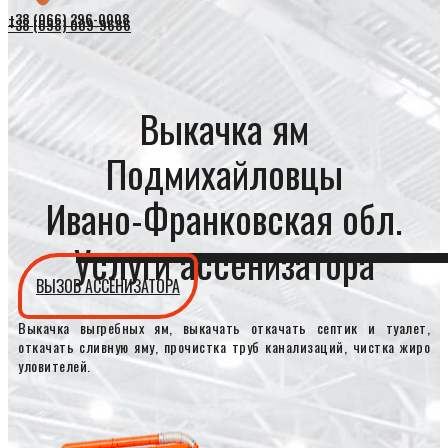
+38 (066) 296-0008
+38 (098) 009-9686
Выкачка ям
Подмихайловцы
Ивано-Франковская обл.
Услуги ассенизатора
ВЫЗОВ АССЕНИЗАТОРА
Выкачка выгребных ям, выкачать откачать септик и туалет,
откачать сливную яму, прочистка труб канализаций, чистка жиро
уловителей.