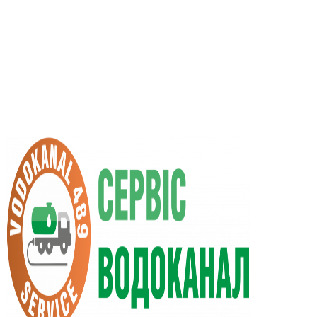
RU
UA
+38 (066) 296-0008
+38 (098) 009-9686