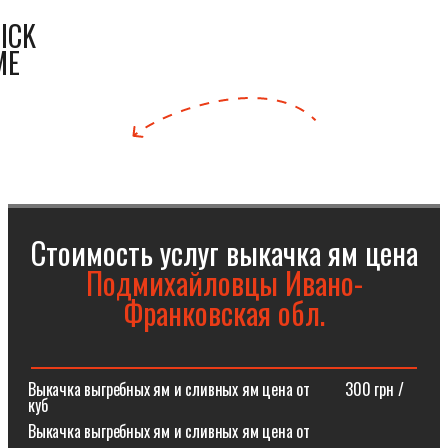
ICK
ME
Стоимость услуг выкачка ям цена
Подмихайловцы Ивано-
Франковская обл.
Выкачка выгребных ям и сливных ям цена от⠀⠀⠀300 грн /
куб
Выкачка выгребных ям и сливных ям цена от