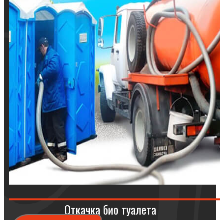
Откачка био туалета