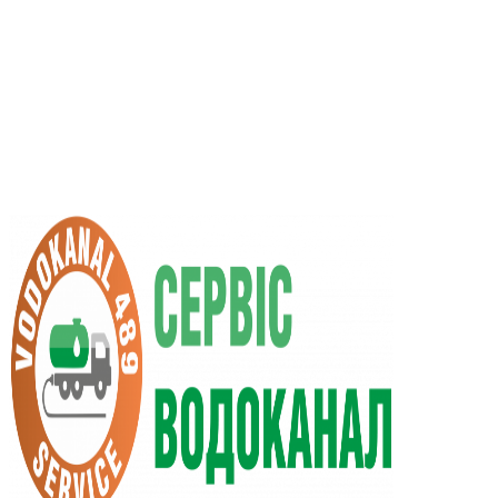
RU
UA
+38 (066) 296-0008
+38 (098) 009-9686