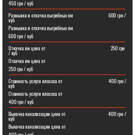
450 грн / куб
Размывка и откачка выгребных ям⠀⠀⠀⠀⠀⠀⠀⠀⠀⠀600 грн /
куб
Размывка и откачка выгребных ям
600 грн / куб
Откачка ям цена от ⠀⠀⠀⠀⠀⠀⠀⠀⠀⠀⠀⠀⠀⠀⠀⠀⠀⠀250 грн
/ куб
Откачка ям цена от
250 грн / куб
Стоимость услуги илососа от⠀⠀⠀⠀⠀⠀⠀⠀⠀⠀⠀⠀⠀400 грн /
куб
Стоимость услуги илососа от
400 грн / куб
Выкачка канализации цена от⠀⠀⠀⠀⠀⠀⠀⠀⠀⠀⠀⠀400 грн /
куб
Выкачка канализации цена от
400 грн / куб