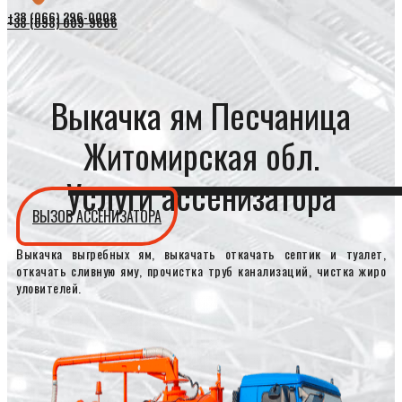
+38 (066) 296-0008
+38 (098) 009-9686
Выкачка ям Песчаница
Житомирская обл.
Услуги ассенизатора
ВЫЗОВ АССЕНИЗАТОРА
Выкачка выгребных ям, выкачать откачать септик и туалет,
откачать сливную яму, прочистка труб канализаций, чистка жиро
уловителей.