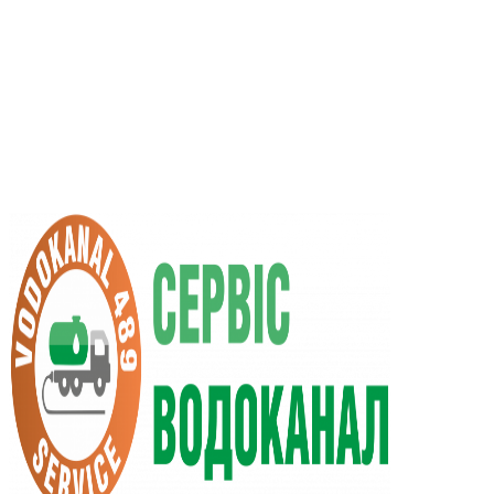
RU
UA
+38 (066) 296-0008
+38 (098) 009-9686