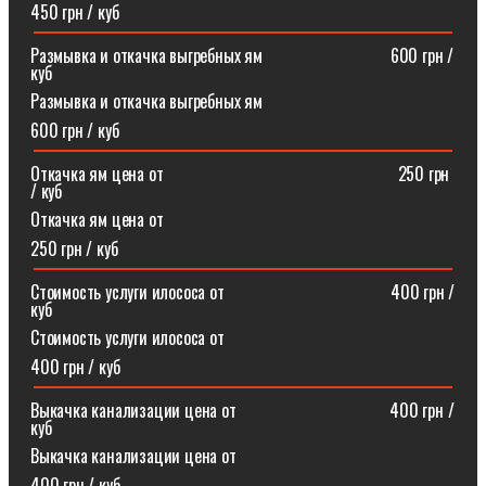
450 грн / куб
Размывка и откачка выгребных ям⠀⠀⠀⠀⠀⠀⠀⠀⠀⠀600 грн /
куб
Размывка и откачка выгребных ям
600 грн / куб
Откачка ям цена от ⠀⠀⠀⠀⠀⠀⠀⠀⠀⠀⠀⠀⠀⠀⠀⠀⠀⠀250 грн
/ куб
Откачка ям цена от
250 грн / куб
Стоимость услуги илососа от⠀⠀⠀⠀⠀⠀⠀⠀⠀⠀⠀⠀⠀400 грн /
куб
Стоимость услуги илососа от
400 грн / куб
Выкачка канализации цена от⠀⠀⠀⠀⠀⠀⠀⠀⠀⠀⠀⠀400 грн /
куб
Выкачка канализации цена от
400 грн / куб