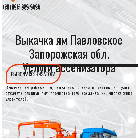
+38 (066) 296-0008
+38 (098) 009-9686
Выкачка ям Павловское
Запорожская обл.
Услуги ассенизатора
ВЫЗОВ АССЕНИЗАТОРА
Выкачка выгребных ям, выкачать откачать септик и туалет,
откачать сливную яму, прочистка труб канализаций, чистка жиро
уловителей.