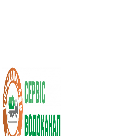
Услуги ассенизатора
Стоимость услуг
Нас рекомендуют
Выбор города
RU
UA
+38 (066) 296-0008
+38 (098) 009-9686