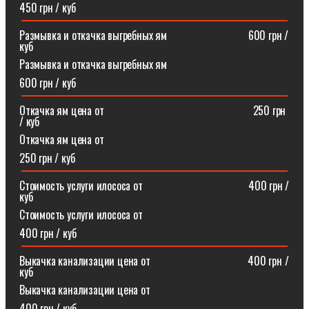
450 грн / куб
Размывка и откачка выгребных ям⠀⠀⠀⠀⠀⠀⠀⠀⠀⠀600 грн /
куб
Размывка и откачка выгребных ям
600 грн / куб
Откачка ям цена от ⠀⠀⠀⠀⠀⠀⠀⠀⠀⠀⠀⠀⠀⠀⠀⠀⠀⠀250 грн
/ куб
Откачка ям цена от
250 грн / куб
Стоимость услуги илососа от⠀⠀⠀⠀⠀⠀⠀⠀⠀⠀⠀⠀⠀400 грн /
куб
Стоимость услуги илососа от
400 грн / куб
Выкачка канализации цена от⠀⠀⠀⠀⠀⠀⠀⠀⠀⠀⠀⠀400 грн /
куб
Выкачка канализации цена от
400 грн / куб