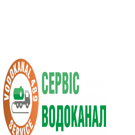
RU
UA
+38 (066) 296-0008
+38 (098) 009-9686