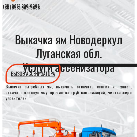
+38 (066) 296-0008
+38 (098) 009-9686
Выкачка ям Новодеркул
Луганская обл.
Услуги ассенизатора
ВЫЗОВ АССЕНИЗАТОРА
Выкачка выгребных ям, выкачать откачать септик и туалет,
откачать сливную яму, прочистка труб канализаций, чистка жиро
уловителей.