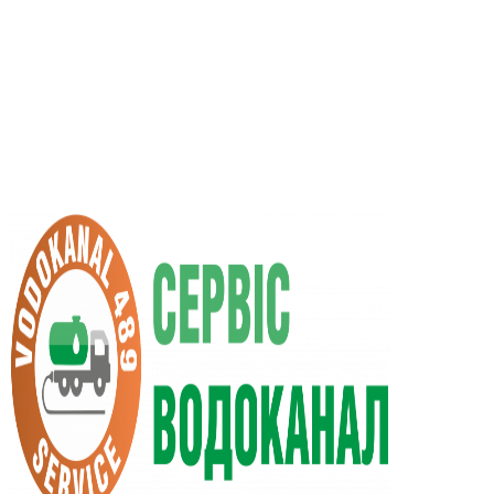
RU
UA
+38 (066) 296-0008
+38 (098) 009-9686