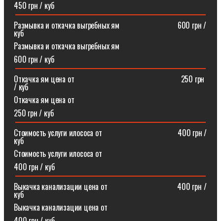
450 грн / куб
Размывка и откачка выгребных ям⠀⠀⠀⠀⠀⠀⠀⠀⠀⠀600 грн /
куб
Размывка и откачка выгребных ям
600 грн / куб
Откачка ям цена от ⠀⠀⠀⠀⠀⠀⠀⠀⠀⠀⠀⠀⠀⠀⠀⠀⠀⠀250 грн
/ куб
Откачка ям цена от
250 грн / куб
Стоимость услуги илососа от⠀⠀⠀⠀⠀⠀⠀⠀⠀⠀⠀⠀⠀400 грн /
куб
Стоимость услуги илососа от
400 грн / куб
Выкачка канализации цена от⠀⠀⠀⠀⠀⠀⠀⠀⠀⠀⠀⠀400 грн /
куб
Выкачка канализации цена от
400 грн / куб