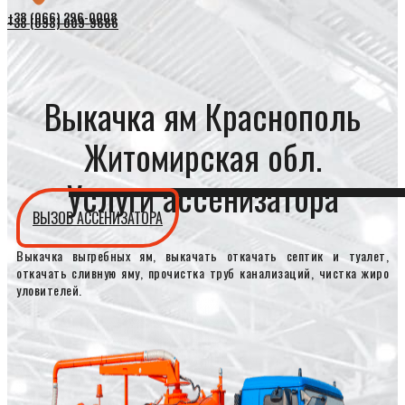
+38 (066) 296-0008
+38 (098) 009-9686
Выкачка ям Краснополь
Житомирская обл.
Услуги ассенизатора
ВЫЗОВ АССЕНИЗАТОРА
Выкачка выгребных ям, выкачать откачать септик и туалет,
откачать сливную яму, прочистка труб канализаций, чистка жиро
уловителей.