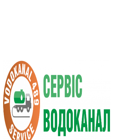
RU
UA
+38 (066) 296-0008
+38 (098) 009-9686