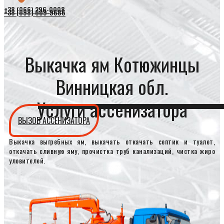
+38 (066) 296-0008
+38 (098) 009-9686
Выкачка ям Котюжинцы
Винницкая обл.
Услуги ассенизатора
ВЫЗОВ АССЕНИЗАТОРА
Выкачка выгребных ям, выкачать откачать септик и туалет,
откачать сливную яму, прочистка труб канализаций, чистка жиро
уловителей.