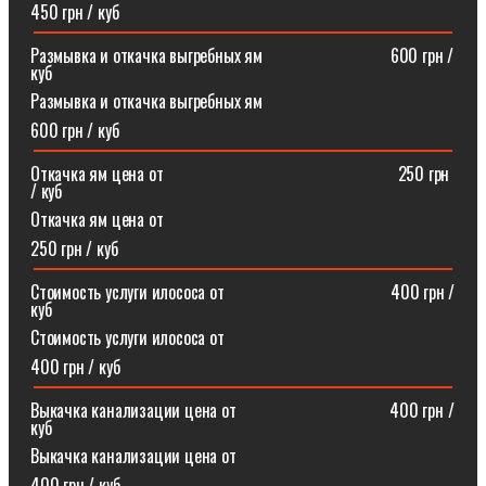
450 грн / куб
Размывка и откачка выгребных ям⠀⠀⠀⠀⠀⠀⠀⠀⠀⠀600 грн /
куб
Размывка и откачка выгребных ям
600 грн / куб
Откачка ям цена от ⠀⠀⠀⠀⠀⠀⠀⠀⠀⠀⠀⠀⠀⠀⠀⠀⠀⠀250 грн
/ куб
Откачка ям цена от
250 грн / куб
Стоимость услуги илососа от⠀⠀⠀⠀⠀⠀⠀⠀⠀⠀⠀⠀⠀400 грн /
куб
Стоимость услуги илососа от
400 грн / куб
Выкачка канализации цена от⠀⠀⠀⠀⠀⠀⠀⠀⠀⠀⠀⠀400 грн /
куб
Выкачка канализации цена от
400 грн / куб