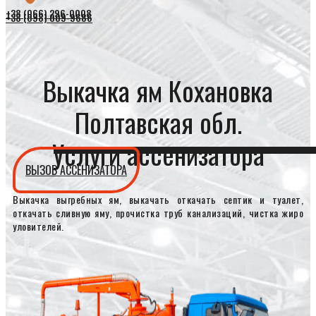
+38 (066) 296-0008
+38 (098) 009-9686
Выкачка ям Кохановка
Полтавская обл.
Услуги ассенизатора
ВЫЗОВ АССЕНИЗАТОРА
Выкачка выгребных ям, выкачать откачать септик и туалет,
откачать сливную яму, прочистка труб канализаций, чистка жиро
уловителей.