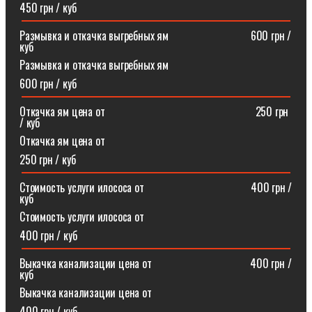
450 грн / куб
Размывка и откачка выгребных ям⠀⠀⠀⠀⠀⠀⠀⠀⠀⠀600 грн /
куб
Размывка и откачка выгребных ям
600 грн / куб
Откачка ям цена от ⠀⠀⠀⠀⠀⠀⠀⠀⠀⠀⠀⠀⠀⠀⠀⠀⠀⠀250 грн
/ куб
Откачка ям цена от
250 грн / куб
Стоимость услуги илососа от⠀⠀⠀⠀⠀⠀⠀⠀⠀⠀⠀⠀⠀400 грн /
куб
Стоимость услуги илососа от
400 грн / куб
Выкачка канализации цена от⠀⠀⠀⠀⠀⠀⠀⠀⠀⠀⠀⠀400 грн /
куб
Выкачка канализации цена от
400 грн / куб