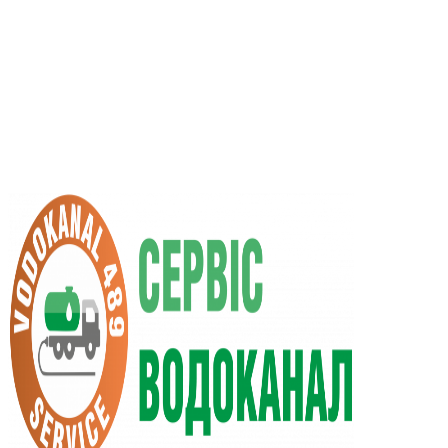
RU
UA
+38 (066) 296-0008
+38 (098) 009-9686