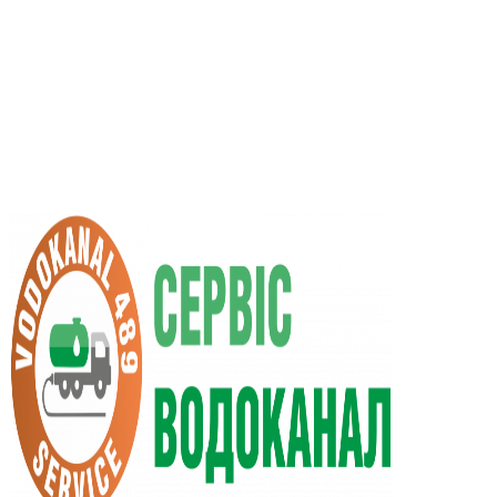
RU
UA
+38 (066) 296-0008
+38 (098) 009-9686