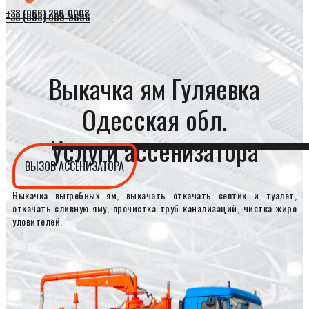
+38 (066) 296-0008
+38 (098) 009-9686
Выкачка ям Гуляевка
Одесская обл.
Услуги ассенизатора
ВЫЗОВ АССЕНИЗАТОРА
Выкачка выгребных ям, выкачать откачать септик и туалет,
откачать сливную яму, прочистка труб канализаций, чистка жиро
уловителей.