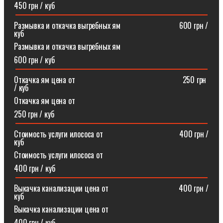
450 грн / куб
Размывка и откачка выгребных ям⠀⠀⠀⠀⠀⠀⠀⠀⠀⠀600 грн /
куб
Размывка и откачка выгребных ям
600 грн / куб
Откачка ям цена от ⠀⠀⠀⠀⠀⠀⠀⠀⠀⠀⠀⠀⠀⠀⠀⠀⠀⠀250 грн
/ куб
Откачка ям цена от
250 грн / куб
Стоимость услуги илососа от⠀⠀⠀⠀⠀⠀⠀⠀⠀⠀⠀⠀⠀400 грн /
куб
Стоимость услуги илососа от
400 грн / куб
Выкачка канализации цена от⠀⠀⠀⠀⠀⠀⠀⠀⠀⠀⠀⠀400 грн /
куб
Выкачка канализации цена от
400 грн / куб