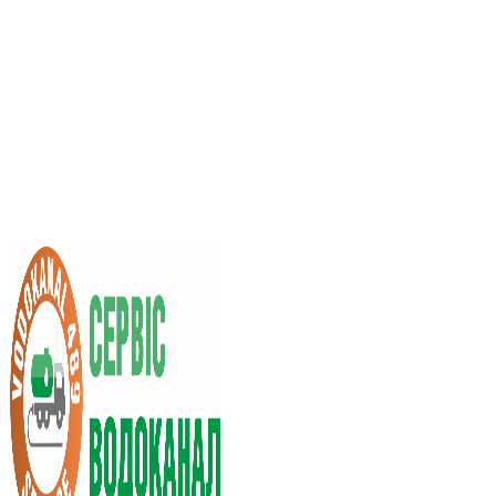
Услуги ассенизатора
Стоимость услуг
Нас рекомендуют
Выбор города
RU
UA
+38 (066) 296-0008
+38 (098) 009-9686