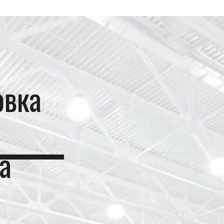
овка
а