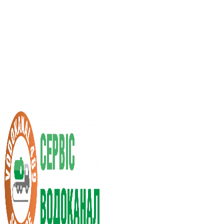
Услуги ассенизатора
Стоимость услуг
Нас рекомендуют
Выбор города
RU
UA
+38 (066) 296-0008
+38 (098) 009-9686