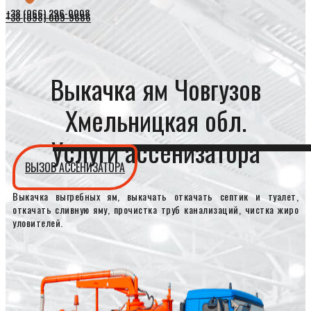
+38 (066) 296-0008
+38 (098) 009-9686
Выкачка ям Човгузов
Хмельницкая обл.
Услуги ассенизатора
ВЫЗОВ АССЕНИЗАТОРА
Выкачка выгребных ям, выкачать откачать септик и туалет,
откачать сливную яму, прочистка труб канализаций, чистка жиро
уловителей.