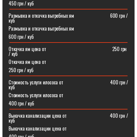
450 грн / куб
Размывка и откачка выгребных ям⠀⠀⠀⠀⠀⠀⠀⠀⠀⠀600 грн /
куб
Размывка и откачка выгребных ям
600 грн / куб
Откачка ям цена от ⠀⠀⠀⠀⠀⠀⠀⠀⠀⠀⠀⠀⠀⠀⠀⠀⠀⠀250 грн
/ куб
Откачка ям цена от
250 грн / куб
Стоимость услуги илососа от⠀⠀⠀⠀⠀⠀⠀⠀⠀⠀⠀⠀⠀400 грн /
куб
Стоимость услуги илососа от
400 грн / куб
Выкачка канализации цена от⠀⠀⠀⠀⠀⠀⠀⠀⠀⠀⠀⠀400 грн /
куб
Выкачка канализации цена от
400 грн / куб