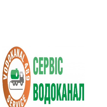
RU
UA
+38 (066) 296-0008
+38 (098) 009-9686