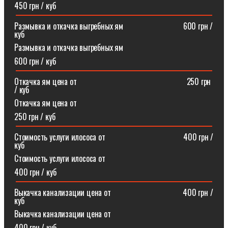
450 грн / куб
Размывка и откачка выгребных ям⠀⠀⠀⠀⠀⠀⠀⠀⠀⠀600 грн /
куб
Размывка и откачка выгребных ям
600 грн / куб
Откачка ям цена от ⠀⠀⠀⠀⠀⠀⠀⠀⠀⠀⠀⠀⠀⠀⠀⠀⠀⠀250 грн
/ куб
Откачка ям цена от
250 грн / куб
Стоимость услуги илососа от⠀⠀⠀⠀⠀⠀⠀⠀⠀⠀⠀⠀⠀400 грн /
куб
Стоимость услуги илососа от
400 грн / куб
Выкачка канализации цена от⠀⠀⠀⠀⠀⠀⠀⠀⠀⠀⠀⠀400 грн /
куб
Выкачка канализации цена от
400 грн / куб