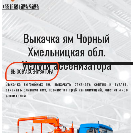
+38 (066) 296-0008
+38 (098) 009-9686
Выкачка ям Чорный
Хмельницкая обл.
Услуги ассенизатора
ВЫЗОВ АССЕНИЗАТОРА
Выкачка выгребных ям, выкачать откачать септик и туалет,
откачать сливную яму, прочистка труб канализаций, чистка жиро
уловителей.