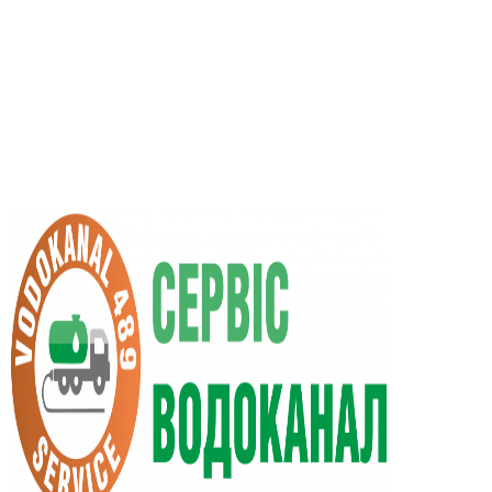
RU
UA
+38 (066) 296-0008
+38 (098) 009-9686