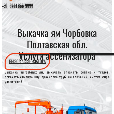
+38 (066) 296-0008
+38 (098) 009-9686
Выкачка ям Чорбовка
Полтавская обл.
Услуги ассенизатора
ВЫЗОВ АССЕНИЗАТОРА
Выкачка выгребных ям, выкачать откачать септик и туалет,
откачать сливную яму, прочистка труб канализаций, чистка жиро
уловителей.