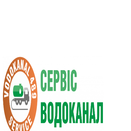
RU
UA
+38 (066) 296-0008
+38 (098) 009-9686