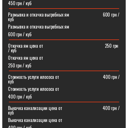
450 грн / куб
Размывка и откачка выгребных ям⠀⠀⠀⠀⠀⠀⠀⠀⠀⠀600 грн /
куб
Размывка и откачка выгребных ям
600 грн / куб
Откачка ям цена от ⠀⠀⠀⠀⠀⠀⠀⠀⠀⠀⠀⠀⠀⠀⠀⠀⠀⠀250 грн
/ куб
Откачка ям цена от
250 грн / куб
Стоимость услуги илососа от⠀⠀⠀⠀⠀⠀⠀⠀⠀⠀⠀⠀⠀400 грн /
куб
Стоимость услуги илососа от
400 грн / куб
Выкачка канализации цена от⠀⠀⠀⠀⠀⠀⠀⠀⠀⠀⠀⠀400 грн /
куб
Выкачка канализации цена от
400 грн / куб