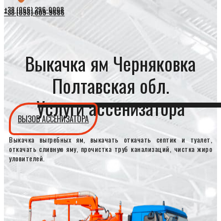
+38 (066) 296-0008
+38 (098) 009-9686
Выкачка ям Черняковка
Полтавская обл.
Услуги ассенизатора
ВЫЗОВ АССЕНИЗАТОРА
Выкачка выгребных ям, выкачать откачать септик и туалет,
откачать сливную яму, прочистка труб канализаций, чистка жиро
уловителей.