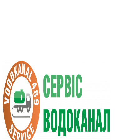
RU
UA
+38 (066) 296-0008
+38 (098) 009-9686