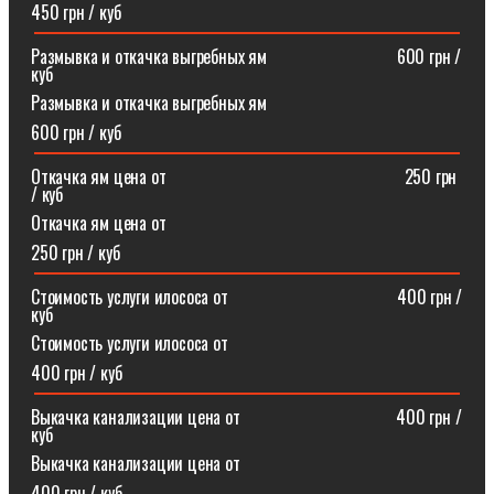
450 грн / куб
Размывка и откачка выгребных ям⠀⠀⠀⠀⠀⠀⠀⠀⠀⠀600 грн /
куб
Размывка и откачка выгребных ям
600 грн / куб
Откачка ям цена от ⠀⠀⠀⠀⠀⠀⠀⠀⠀⠀⠀⠀⠀⠀⠀⠀⠀⠀250 грн
/ куб
Откачка ям цена от
250 грн / куб
Стоимость услуги илососа от⠀⠀⠀⠀⠀⠀⠀⠀⠀⠀⠀⠀⠀400 грн /
куб
Стоимость услуги илососа от
400 грн / куб
Выкачка канализации цена от⠀⠀⠀⠀⠀⠀⠀⠀⠀⠀⠀⠀400 грн /
куб
Выкачка канализации цена от
400 грн / куб