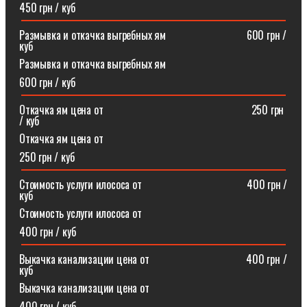
450 грн / куб
Размывка и откачка выгребных ям⠀⠀⠀⠀⠀⠀⠀⠀⠀⠀600 грн /
куб
Размывка и откачка выгребных ям
600 грн / куб
Откачка ям цена от ⠀⠀⠀⠀⠀⠀⠀⠀⠀⠀⠀⠀⠀⠀⠀⠀⠀⠀250 грн
/ куб
Откачка ям цена от
250 грн / куб
Стоимость услуги илососа от⠀⠀⠀⠀⠀⠀⠀⠀⠀⠀⠀⠀⠀400 грн /
куб
Стоимость услуги илососа от
400 грн / куб
Выкачка канализации цена от⠀⠀⠀⠀⠀⠀⠀⠀⠀⠀⠀⠀400 грн /
куб
Выкачка канализации цена от
400 грн / куб