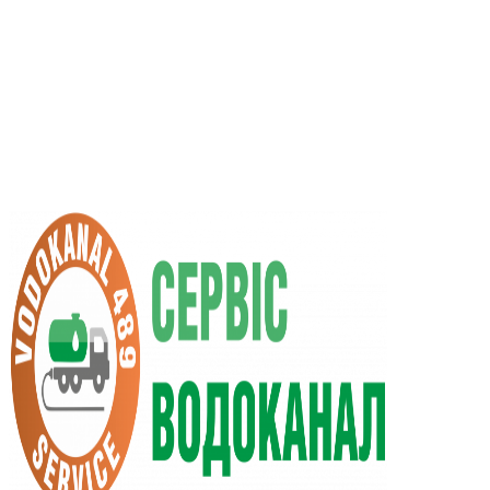
RU
UA
+38 (066) 296-0008
+38 (098) 009-9686