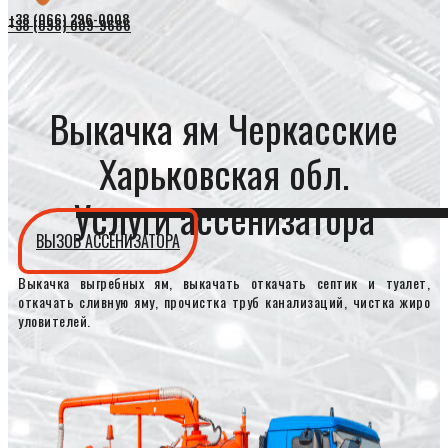
+38 (066) 296-0008
+38 (098) 009-9686
Выкачка ям Черкасские
Харьковская обл.
Услуги ассенизатора
ВЫЗОВ АССЕНИЗАТОРА
Выкачка выгребных ям, выкачать откачать септик и туалет,
откачать сливную яму, прочистка труб канализаций, чистка жиро
уловителей.