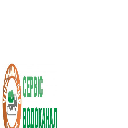
Услуги ассенизатора
Стоимость услуг
Нас рекомендуют
Выбор города
RU
UA
+38 (066) 296-0008
+38 (098) 009-9686