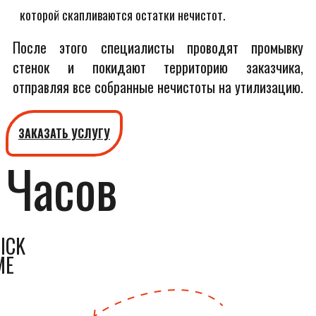
которой скапливаются остатки нечистот.
После этого специалисты проводят промывку
стенок и покидают территорию заказчика,
отправляя все собранные нечистоты на утилизацию.
ЗАКАЗАТЬ УСЛУГУ
Часов
ICK
ME