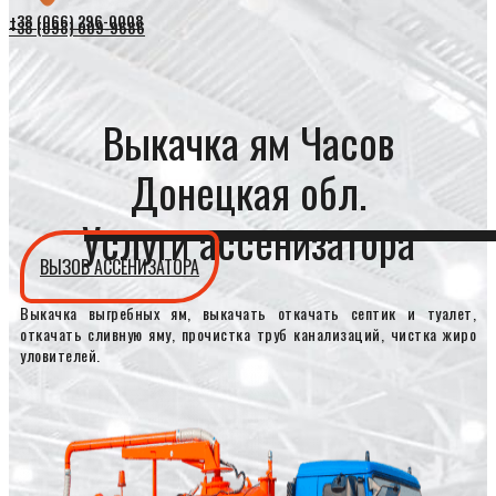
+38 (066) 296-0008
+38 (098) 009-9686
Выкачка ям Часов
Донецкая обл.
Услуги ассенизатора
ВЫЗОВ АССЕНИЗАТОРА
Выкачка выгребных ям, выкачать откачать септик и туалет,
откачать сливную яму, прочистка труб канализаций, чистка жиро
уловителей.