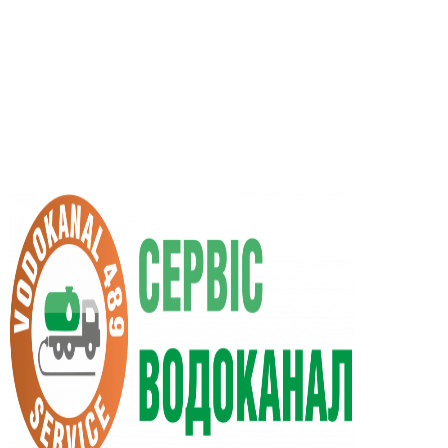
RU
UA
+38 (066) 296-0008
+38 (098) 009-9686