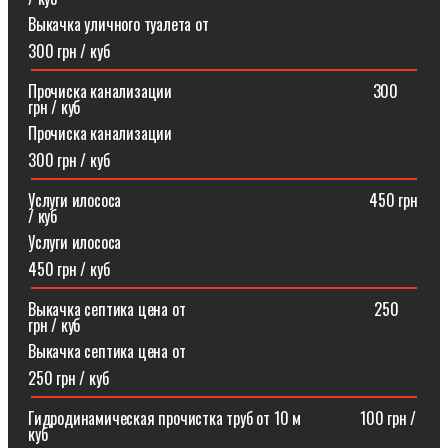
Выкачка уличного туалета от
300 грн / куб
Прочиска канализации⠀⠀⠀⠀⠀⠀⠀⠀⠀⠀⠀⠀⠀⠀⠀⠀⠀300
грн / куб
Прочиска канализации
300 грн / куб
Услуги илососа⠀⠀⠀⠀⠀⠀⠀⠀⠀⠀⠀⠀⠀⠀⠀⠀⠀⠀⠀⠀⠀450 грн
/ куб
Услуги илососа
450 грн / куб
Выкачка септика цена от⠀⠀⠀⠀⠀⠀⠀⠀⠀⠀⠀⠀⠀⠀⠀⠀250
грн / куб
Выкачка септика цена от
250 грн / куб
Гидродинамическая прочистка труб от 10 м⠀⠀⠀⠀⠀100 грн /
куб