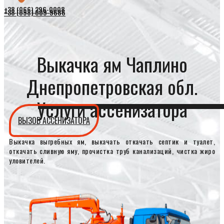
+38 (066) 296-0008
+38 (098) 009-9686
Выкачка ям Чаплино
Днепропетровская обл.
Услуги ассенизатора
ВЫЗОВ АССЕНИЗАТОРА
Выкачка выгребных ям, выкачать откачать септик и туалет,
откачать сливную яму, прочистка труб канализаций, чистка жиро
уловителей.