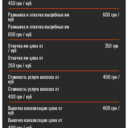
450 грн / куб
Размывка и откачка выгребных ям⠀⠀⠀⠀⠀⠀⠀⠀⠀⠀600 грн /
куб
Размывка и откачка выгребных ям
600 грн / куб
Откачка ям цена от ⠀⠀⠀⠀⠀⠀⠀⠀⠀⠀⠀⠀⠀⠀⠀⠀⠀⠀250 грн
/ куб
Откачка ям цена от
250 грн / куб
Стоимость услуги илососа от⠀⠀⠀⠀⠀⠀⠀⠀⠀⠀⠀⠀⠀400 грн /
куб
Стоимость услуги илососа от
400 грн / куб
Выкачка канализации цена от⠀⠀⠀⠀⠀⠀⠀⠀⠀⠀⠀⠀400 грн /
куб
Выкачка канализации цена от
400 грн / куб