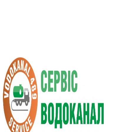
RU
UA
+38 (066) 296-0008
+38 (098) 009-9686