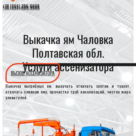
+38 (066) 296-0008
+38 (098) 009-9686
Выкачка ям Чаловка
Полтавская обл.
Услуги ассенизатора
ВЫЗОВ АССЕНИЗАТОРА
Выкачка выгребных ям, выкачать откачать септик и туалет,
откачать сливную яму, прочистка труб канализаций, чистка жиро
уловителей.