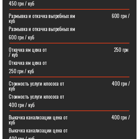
450 грн / куб
Размывка и откачка выгребных ям⠀⠀⠀⠀⠀⠀⠀⠀⠀⠀600 грн /
куб
Размывка и откачка выгребных ям
600 грн / куб
Откачка ям цена от ⠀⠀⠀⠀⠀⠀⠀⠀⠀⠀⠀⠀⠀⠀⠀⠀⠀⠀250 грн
/ куб
Откачка ям цена от
250 грн / куб
Стоимость услуги илососа от⠀⠀⠀⠀⠀⠀⠀⠀⠀⠀⠀⠀⠀400 грн /
куб
Стоимость услуги илососа от
400 грн / куб
Выкачка канализации цена от⠀⠀⠀⠀⠀⠀⠀⠀⠀⠀⠀⠀400 грн /
куб
Выкачка канализации цена от
400 грн / куб