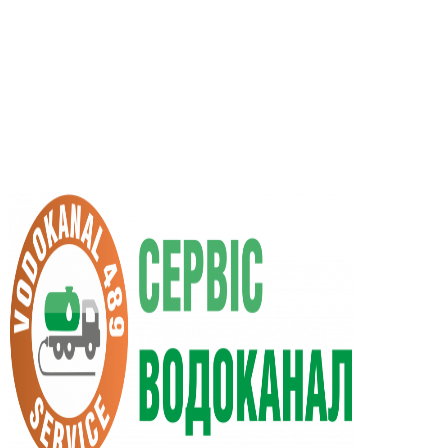
RU
UA
+38 (066) 296-0008
+38 (098) 009-9686